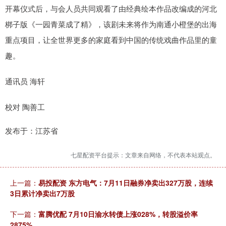
开幕仪式后，与会人员共同观看了由经典绘本作品改编成的河北
梆子版《一园青菜成了精》，该剧未来将作为南通小橙堡的出海
重点项目，让全世界更多的家庭看到中国的传统戏曲作品里的童
趣。
通讯员 海轩
校对 陶善工
发布于：江苏省
七星配资平台提示：文章来自网络，不代表本站观点。
上一篇：
易投配资 东方电气：7月11日融券净卖出327万股，连续
3日累计净卖出7万股
下一篇：
富腾优配 7月10日渝水转债上涨028%，转股溢价率
2875%