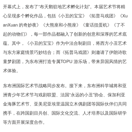
开幕式上，发布了“布天鹅驻地艺术孵化计划”。本届艺术节将精
心呈现多个孵化作品，包括《小丑的宝宝》《拓普马戏团》《Xu
anXuan 的奇妙夜》《大熊座和小熊座》《童话扭蛋机》《了不
起的动物们》，每一部作品都融入了创新的创意和深厚的艺术底
蕴。其中，《小丑的宝宝》作为中法合制剧目，将西方小丑艺术
与东方家庭情景巧妙结合；而《拓普马戏团》则邀请了伊朗诗歌
童梦剧团，为东布洲打造专属TOPU 游乐场，带来异国风情的艺
术体验。
东布洲国际艺术节战略同步发布。接下来，东布洲科学城将和亚
洲青少年艺术节与戏剧联盟、法国“永远的小丑”协会、保加利亚
金海豚艺术节、亚美尼亚埃里温国立木偶剧团等国际伙伴们共同
携手，在跨国剧目共创、国际文化交流、人才培养以及国际研学
等方面开展深度合作。