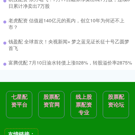
日累计净卖出7万股
老虎配资 估值超140亿元的蕉内，创立10年为何还不上
市？
钱盈配 全球首次！央视新闻× 梦之蓝见证长征十号乙圆梦
首飞
富腾优配 7月10日渝水转债上涨028%，转股溢价率2875%
七星配
股票配
线上股
股票配
资平台
资官网
票配资
资论坛
专业
友情链接：