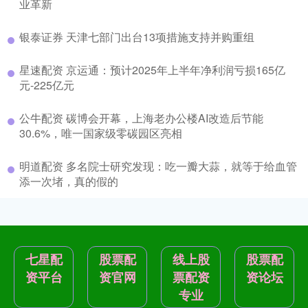
业革新
银泰证券 天津七部门出台13项措施支持并购重组
星速配资 京运通：预计2025年上半年净利润亏损165亿
元-225亿元
公牛配资 碳博会开幕，上海老办公楼AI改造后节能
30.6%，唯一国家级零碳园区亮相
明道配资 多名院士研究发现：吃一瓣大蒜，就等于给血管
添一次堵，真的假的
七星配
股票配
线上股
股票配
资平台
资官网
票配资
资论坛
专业