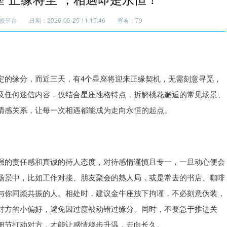
资平台
日期：2026-05-25 11:15:46
查看：79
定的缘分，而近三天，有4个星座将迎来正缘契机，无需刻意寻觅，
及任何迷信内容，仅结合星座性格特点，拆解桃花邂逅的常见场景、
情感关系，让每一次相遇都能成为走向永恒的起点。
强的责任感和真诚的待人态度，对待感情谨慎且专一，一旦动心便会
场景中，比如工作对接、朋友聚会的熟人局，或是常去的书店、咖啡
与你同频共振的人。相处时，建议金牛座放下拘谨，不必刻意伪装，
对方的小偏好，避免因过度被动错过缘分。同时，不要急于推进关
细节打动对方，才能让感情稳步升温，走向长久。