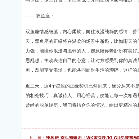
—— 双鱼座：
双鱼座情感细腻，内心柔软，向往浪漫纯粹的感情，善
天，双鱼座的正缘将在温柔的场景中邂逅，比如雨天的
力强，能懂你浪漫与脆弱的人，愿意陪你奔赴所有美好
思乱想，主动表达自己的心意，让对方感受到你的真诚
愈，既能享受浪漫，也能共同面对生活的琐碎，这样的
近三天，这4个星座的正缘契机已然到来，缘分从来不
的相处技巧，真诚待人、用心经营，便能让每一次相遇
曾经的脱单经历，我们将结合你的情况，给出更精准的
上一篇：
速盈所 空头遭狙击！WK家乐氏(KLGUS)获费列