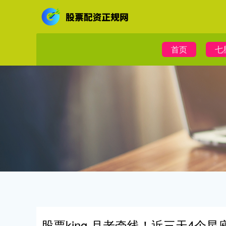
首页
七
股票king 月老牵线！近三天4个