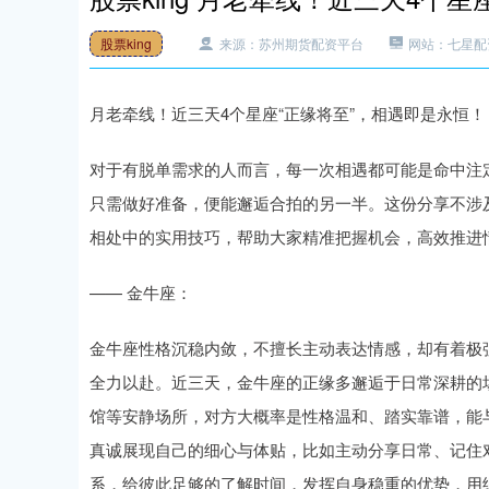
股票king
来源：苏州期货配资平台
网站：七星配
月老牵线！近三天4个星座“正缘将至”，相遇即是永恒！
对于有脱单需求的人而言，每一次相遇都可能是命中注
只需做好准备，便能邂逅合拍的另一半。这份分享不涉
相处中的实用技巧，帮助大家精准把握机会，高效推进
—— 金牛座：
金牛座性格沉稳内敛，不擅长主动表达情感，却有着极
全力以赴。近三天，金牛座的正缘多邂逅于日常深耕的
馆等安静场所，对方大概率是性格温和、踏实靠谱，能
真诚展现自己的细心与体贴，比如主动分享日常、记住
系，给彼此足够的了解时间，发挥自身稳重的优势，用