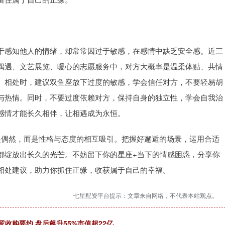
于感知他人的情绪，却常常因过于敏感，在感情中缺乏安全感。近三
偶遇、文艺展览、暖心的志愿服务中，对方大概率是温柔体贴、共情
。相处时，建议双鱼座放下过度的敏感，学会信任对方，不要轻易胡
与热情。同时，不要过度依赖对方，保持自身的独立性，学会自我治
感情才能长久相伴，让相遇成为永恒。
是偶然，而是性格与态度的相互吸引。把握好邂逅的场景，运用合适
都绽放出长久的光芒。不妨留下你的星座+当下的情感困惑，分享你
相处建议，助力你抓住正缘，收获属于自己的幸福。
七星配资平台提示：文章来自网络，不代表本站观点。
罗收购要约 盘后飙升55%市值超22亿