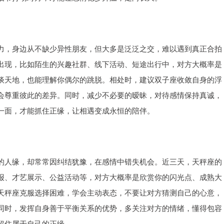
力，身边从不缺少异性朋友，但大多是泛泛之交，难以遇到真正合拍
出现，比如陌生的兴趣社群、线下活动、短途出行中，对方大概率是
谈天地，也能理解你偶尔的跳脱。相处时，建议双子座收敛自身的浮
会尊重彼此的差异。同时，减少不必要的暧昧，对待感情保持真诚，
一面，才能抓住正缘，让相遇变成永恒的陪伴。
的人缘，却常常因纠结犹豫，在感情中错失机会。近三天，天秤座的
报、才艺展示、公益活动等，对方大概率是欣赏你的闪光点、成熟大
天秤座克服选择困难，学会主动表态，不要让对方猜测自己的心意，
同时，发挥自身善于平衡关系的优势，多关注对方的情绪，懂得包容
留住属于自己的正缘。