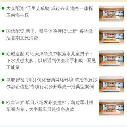
大众配资 “千里走单骑”成过去式 海空一体捍
卫南海主权
国信配资 亲子、研学体验持续“上新” 各地激
活暑期文旅消费
众诚速配 对话天津急流中救落水儿童男子：
下水没想太多，以后遇到仍会出手相助 | 看见
正能量
盛鹏智投 “清朗·优化营商网络环境 整治恶意炒
作涉企信息”专项行动公开曝光一批典型案例
欧皇证券 单日八场发布会撞档，魏建军吐槽
车圈内卷，大半新车只是换色改款