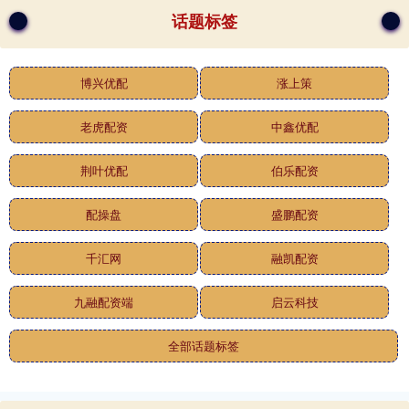
话题标签
博兴优配
涨上策
老虎配资
中鑫优配
荆叶优配
伯乐配资
配操盘
盛鹏配资
千汇网
融凯配资
九融配资端
启云科技
全部话题标签