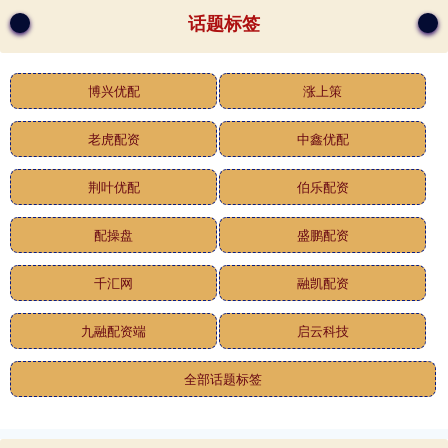
话题标签
博兴优配
涨上策
老虎配资
中鑫优配
荆叶优配
伯乐配资
配操盘
盛鹏配资
千汇网
融凯配资
九融配资端
启云科技
全部话题标签