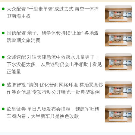
大众配资 “千里走单骑”成过去式 海空一体捍
卫南海主权
国信配资 亲子、研学体验持续“上新” 各地激
活暑期文旅消费
众诚速配 对话天津急流中救落水儿童男子：
下水没想太多，以后遇到仍会出手相助 | 看见
正能量
盛鹏智投 “清朗·优化营商网络环境 整治恶意炒
作涉企信息”专项行动公开曝光一批典型案例
欧皇证券 单日八场发布会撞档，魏建军吐槽
车圈内卷，大半新车只是换色改款